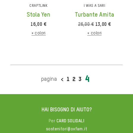
CRAFTLINK
I WAS A SARI
Stola Yen
Turbante Amita
Il
Il
16,00
€
26,00
€
13,00
€
prezzo
prezzo
+ colori
+ colori
originale
attuale
era:
è:
26,00 €.
13,00 €.
4
<
1
2
3
HAI BISOGNO DI AIUTO?
Per
CARD SOLIDALI
sostenitori@oxfam.it