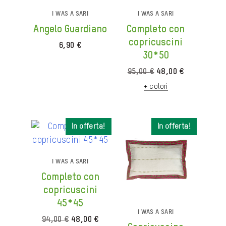
I WAS A SARI
I WAS A SARI
Angelo Guardiano
Completo con
copricuscini
6,90
€
30*50
Il
Il
95,00
€
48,00
€
prezzo
prezzo
+ colori
originale
attuale
era:
è:
95,00 €.
48,00 €.
In offerta!
In offerta!
In offerta!
In offerta!
I WAS A SARI
Completo con
copricuscini
45*45
I WAS A SARI
Il
Il
94,00
€
48,00
€