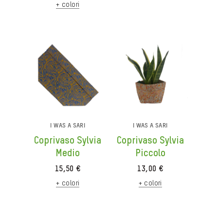
+ colori
era:
è:
originale
attuale
55,00 €.
28,00 €.
era:
è:
24,00 €.
10,00 €.
I WAS A SARI
I WAS A SARI
Coprivaso Sylvia
Coprivaso Sylvia
Medio
Piccolo
15,50
€
13,00
€
+ colori
+ colori