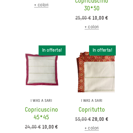
Copricuscino
prezzo
prezzo
+ colori
originale
attuale
30*50
era:
è:
Il
Il
25,00
€
10,00
€
94,00 €.
48,00 €.
prezzo
prezzo
+ colori
originale
attuale
era:
è:
25,00 €.
10,00 €.
In offerta!
In offerta!
In offerta!
In offerta!
I WAS A SARI
I WAS A SARI
Copricuscino
Copritutto
45*45
Il
Il
55,00
€
28,00
€
prezzo
prezzo
Il
Il
24,00
€
10,00
€
+ colori
originale
attuale
prezzo
prezzo