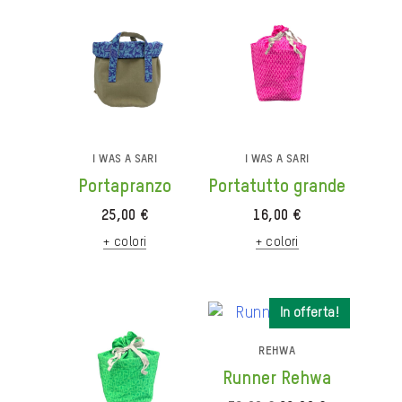
I WAS A SARI
I WAS A SARI
Portapranzo
Portatutto grande
25,00
€
16,00
€
+ colori
+ colori
In offerta!
In offerta!
REHWA
Runner Rehwa