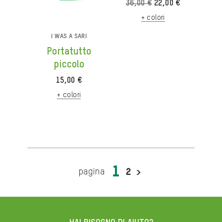
Il
Il
36,00
€
22,00
€
prezzo
prezzo
+ colori
originale
attuale
era:
è:
I WAS A SARI
36,00 €.
22,00 €.
Portatutto
piccolo
15,00
€
+ colori
1
2
>