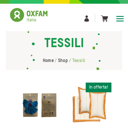
Skip
to
content
Tessili
home
/
shop
/
tessili
In offerta!
In offerta!