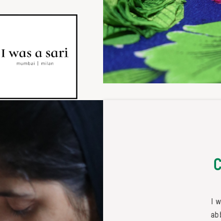
I 
ab