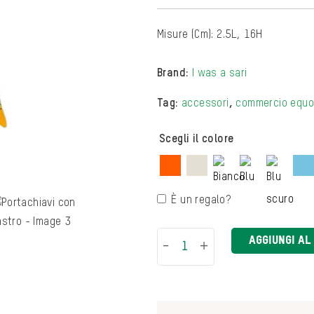
Misure (Cm): 2.5L, 16H
Brand:
I was a sari
Tag:
accessori
,
commercio equ
Scegli il colore
È un regalo?
AGGIUNGI AL
-
+