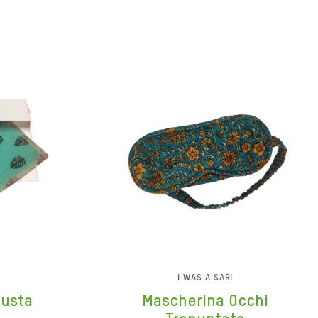
E
I WAS A SARI
busta
Mascherina Occhi