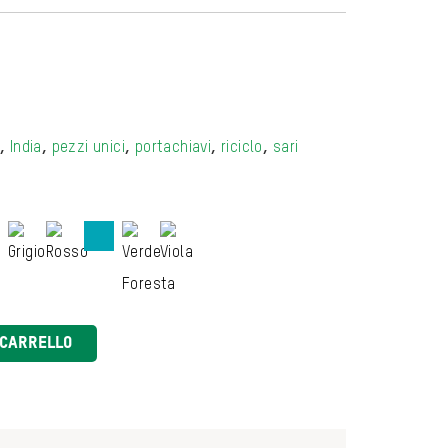
o
,
India
,
pezzi unici
,
portachiavi
,
riciclo
,
sari
 CARRELLO