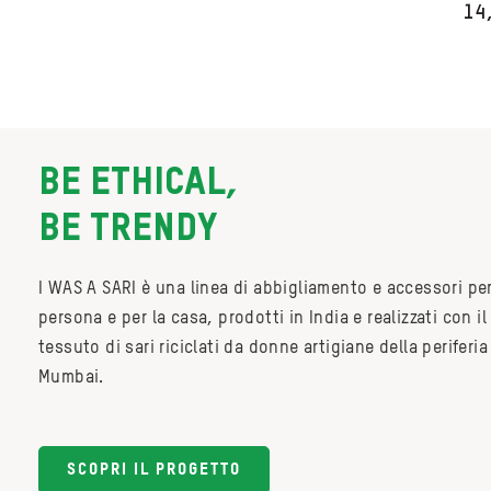
Price
14
range:
14,50 €
through
15,50 €
BE ETHICAL,
BE TRENDY
I WAS A SARI è una linea di abbigliamento e accessori per
persona e per la casa, prodotti in India e realizzati con il
tessuto di sari riciclati da donne artigiane della periferia
Mumbai.
SCOPRI IL PROGETTO