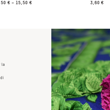
,50
€
–
15,50
€
3,60
€
 la
 di