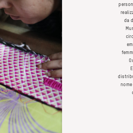
person
realiz
da d
Mum
cir
em
femmi
O
E
distrib
nome 