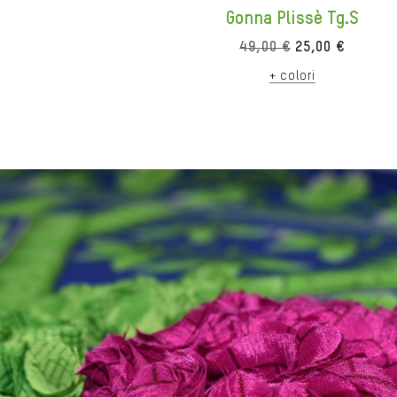
Gonna Plissè Tg.S
Il
Il
49,00
€
25,00
€
prezzo
prezzo
+ colori
originale
attuale
era:
è:
49,00 €.
25,00 €.