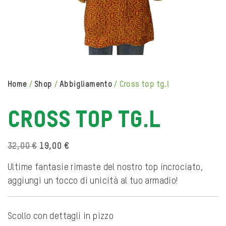
home
/
shop
/
abbigliamento
/
cross top tg.l
CROSS TOP TG.L
Il
Il
32,00
€
19,00
€
prezzo
prezzo
originale
attuale
Ultime fantasie rimaste del nostro top incrociato,
era:
è:
aggiungi un tocco di unicità al tuo armadio!
32,00 €.
19,00 €.
Scollo con dettagli in pizzo