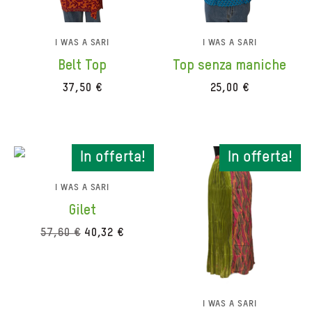
I WAS A SARI
I WAS A SARI
Belt Top
Top senza maniche
37,50
€
25,00
€
In offerta!
In offerta!
In offerta!
In offerta!
I WAS A SARI
Gilet
Il
Il
57,60
€
40,32
€
prezzo
prezzo
originale
attuale
era:
è:
57,60 €.
40,32 €.
I WAS A SARI